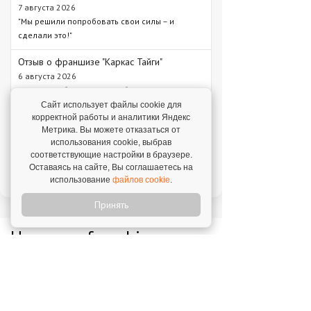
7 августа 2026
"Мы решили попробовать свои силы – и
сделали это!"
Отзыв о франшизе "Каркас Тайги"
6 августа 2026
"С одного объекта мы зарабатываем от 1 млн
рублей – в среднем 1,3 млн рублей."
Сайт использует файлы cookie для
корректной работы и аналитики Яндекс
Отзыв о франшизе "VASILCHUKI CHAIHONA
Метрика. Вы можете отказаться от
№1"
использования cookie, выбрав
4 августа 2026
соответствующие настройки в браузере.
Оставаясь на сайте, Вы соглашаетесь на
"Я строю бизнес, а бренд дает фундамент и
использование
файлов cookie
.
технологии, которые уже работают."
Принять
Новое на franshiza.ru
Яндекс Лавка
Инвестиции: 15 000 000 ₽