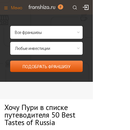
Меню
+7 (985)
700
•
00
•
85
Франшизы по категориям
Франшизы по городам
Франшизы со скидками
Рейтинг франшиз
ПОДОБРАТЬ ФРАНШИЗУ
Все франшизы списком
Хочу Пури в списке
путеводителя 50 Best
Tastes of Russia