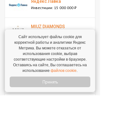
Яндекс Лавка
Инвестиции: 15 000 000 ₽
MIUZ DIAMONDS
Инвестиции: 12 000 000 ₽
Сайт использует файлы cookie для
корректной работы и аналитики Яндекс
Метрика. Вы можете отказаться от
Перчини
использования cookie, выбрав
Инвестиции: 40 000 000 ₽
соответствующие настройки в браузере.
Оставаясь на сайте, Вы соглашаетесь на
использование
файлов cookie
.
Стройкомплект
Принять
Инвестиции: 1 ₽
Мокрый нос
Инвестиции: 2 000 000 ₽
SWEETY
Инвестиции: 1 800 000 ₽