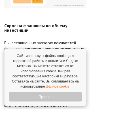
Спрос на франшизы по объему
инвестиций
В инвестиционных запросах покупателей
франшиз произошли довольно значительные
изменения. Доля тех, кто ищет франшизы с
Сайт использует файлы cookie для
инвестициями до 1 млн рублей, сократилась с
корректной работы и аналитики Яндекс
71 до
64%
. Многие, кто действительно хочет
Метрика. Вы можете отказаться от
запускать собственный бизнес, готовы
использования cookie, выбрав
расширить объем инвестиций.
соответствующие настройки в браузере.
Оставаясь на сайте, Вы соглашаетесь на
использование
файлов cookie
.
Часть инвесторов, кто обладает небольшими
накоплениями, предпочел бизнесу банковские
Принять
вклады, ведь процентная ставка по ним
вполне конкурирует с доходностью
некоторых видов бизнеса.
Увеличилась и доля тех, кто ищет