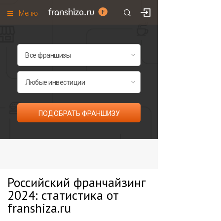
Меню
+7 (985)
700
•
00
•
85
Франшизы по категориям
Франшизы по городам
Франшизы со скидками
Рейтинг франшиз
ПОДОБРАТЬ ФРАНШИЗУ
Все франшизы списком
Российский франчайзинг
2024: статистика от
franshiza.ru