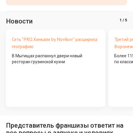
Новости
Сеть "PRO.Хинкали by Novikov" расширила
Третий р
географию
Воронеж
В Мытищах распахнул двери новый
Более 11
ресторан грузинской кухни
по класс
Представитель франшизы ответит на
все вопросы о запуске и условиях