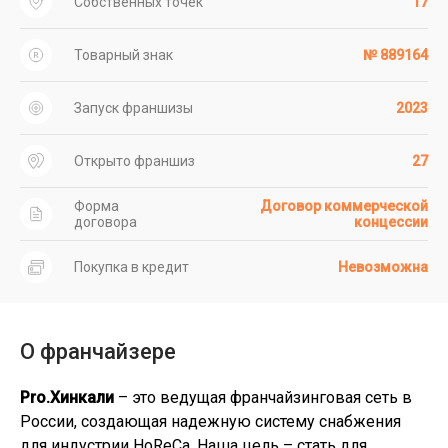
Собственных точек
17
Товарный знак
№ 889164
Запуск франшизы
2023
Открыто франшиз
27
Форма
Договор коммерческой
договора
концессии
Покупка в кредит
Невозможна
О франчайзере
Pro.Хинкали
– это ведущая франчайзинговая сеть в
России, создающая надежную систему снабжения
для индустрии HoReCa. Наша цель – стать для