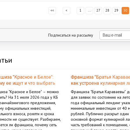
<<
<
1
...
27
28
29
30
Подписаться на рассылку
атьи
шиза "Красное и Белое":
Франшиза "Братья Каравае
му ее ищут и что выбрать
как устроена кулинарная л
то
иза "Красное и Белое" – можно
Франшиза "Братья Караваевы" д
пить? На 31 июля 2026 года у КБ
для заявки: по состоянию на лет
ранчайзингового предложения,
года официальный лендинг указ
му официальных инвестиций,
минимальные инвестиции от 40 
льного взноса, роялти и срока
рублей. Публично раскрыт один
емости не существует. Разбираем,
основной формат кулинарной ла
ется ли франшиза, почему сеть
часть требований к помещению,