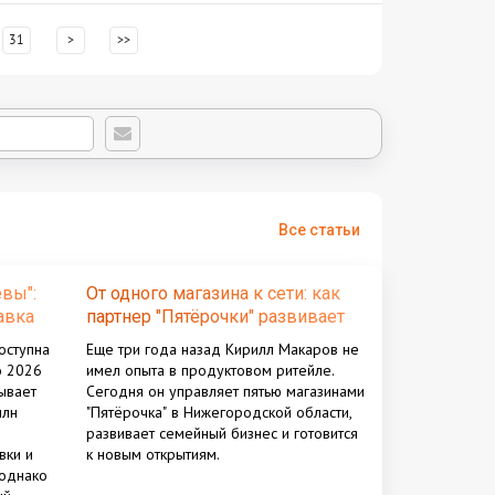
31
>
>>
Все статьи
вы":
От одного магазина к сети: как
авка
партнер "Пятёрочки" развивает
бизнес в Нижегородской
оступна
Еще три года назад Кирилл Макаров не
области
о 2026
имел опыта в продуктовом ритейле.
ывает
Сегодня он управляет пятью магазинами
млн
"Пятёрочка" в Нижегородской области,
развивает семейный бизнес и готовится
вки и
к новым открытиям.
 однако