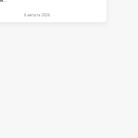
ый
аемости
раншизу
6 августа 2026
от 40
щению и
ю и