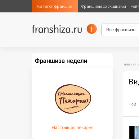
Каталог франшиз
Франшизы со скидками
Рей
Франшиза недели
Главная
Ви
Год
Настоящая пекарня