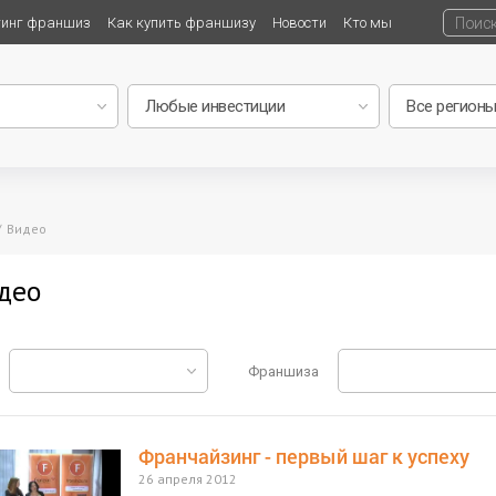
тинг франшиз
Как купить франшизу
Новости
Кто мы
Видео
део
Франшиза
Франчайзинг - первый шаг к успеху
26 апреля 2012