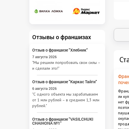
Отзывы о франшизах
Отзыв о франшизе "Хлебник"
7 августа 2026
Ст
"Мы решили попробовать свои силы –
и сделали это!"
Фран
Отзыв о франшизе "Каркас Тайги"
поче
вмес
6 августа 2026
Франш
"С одного объекта мы зарабатываем
ли ку
от 1 млн рублей – в среднем 1,3 млн
нет ф
рублей."
поэто
пауша
окупа
Отзыв о франшизе "VASILCHUKI
CHAIHONA №1"
прода