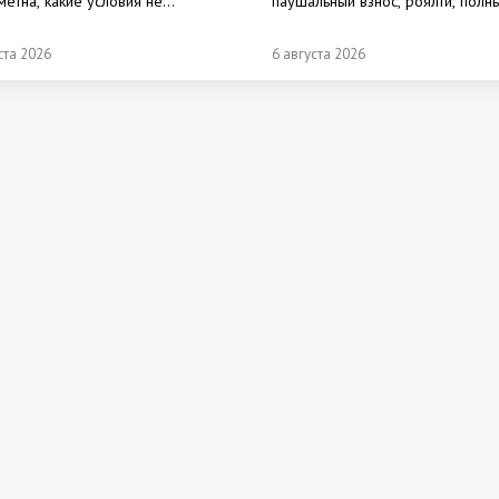
метна, какие условия не
паушальный взнос, роялти, полн
куются.
состав инвестиций и расчет окуп
не опубликованы. Разбираем ф
ста 2026
6 августа 2026
"Братья Караваевы": инвестиции 
млн рублей, требования к поме
партнеру, поддержку, концепци
основные риски.