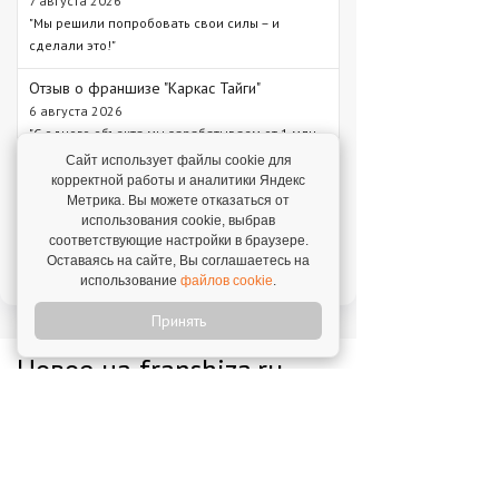
7 августа 2026
"Мы решили попробовать свои силы – и
сделали это!"
Отзыв о франшизе "Каркас Тайги"
6 августа 2026
"С одного объекта мы зарабатываем от 1 млн
рублей – в среднем 1,3 млн рублей."
Сайт использует файлы cookie для
корректной работы и аналитики Яндекс
Отзыв о франшизе "VASILCHUKI CHAIHONA
Метрика. Вы можете отказаться от
№1"
использования cookie, выбрав
4 августа 2026
соответствующие настройки в браузере.
"Я строю бизнес, а бренд дает фундамент и
Оставаясь на сайте, Вы соглашаетесь на
технологии, которые уже работают."
использование
файлов cookie
.
Принять
Новое на franshiza.ru
Яндекс Лавка
Инвестиции: 15 000 000 ₽