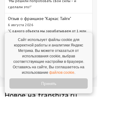
"Мы решили попробовать свои силы – и
сделали это!"
Отзыв о франшизе "Каркас Тайги"
6 августа 2026
"С одного объекта мы зарабатываем от 1 млн
рублей – в среднем 1,3 млн рублей."
Сайт использует файлы cookie для
корректной работы и аналитики Яндекс
Отзыв о франшизе "VASILCHUKI CHAIHONA
Метрика. Вы можете отказаться от
№1"
использования cookie, выбрав
4 августа 2026
соответствующие настройки в браузере.
"Я строю бизнес, а бренд дает фундамент и
Оставаясь на сайте, Вы соглашаетесь на
технологии, которые уже работают."
использование
файлов cookie
.
Принять
Новое на franshiza.ru
Яндекс Лавка
Инвестиции: 15 000 000 ₽