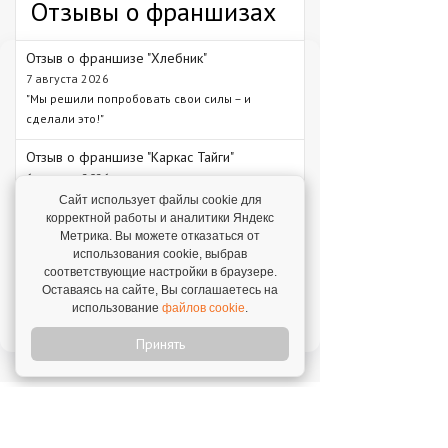
Отзывы о франшизах
Отзыв о франшизе "Хлебник"
7 августа 2026
"Мы решили попробовать свои силы – и
сделали это!"
Отзыв о франшизе "Каркас Тайги"
6 августа 2026
"С одного объекта мы зарабатываем от 1 млн
Сайт использует файлы cookie для
рублей – в среднем 1,3 млн рублей."
корректной работы и аналитики Яндекс
Метрика. Вы можете отказаться от
Отзыв о франшизе "VASILCHUKI CHAIHONA
использования cookie, выбрав
№1"
соответствующие настройки в браузере.
4 августа 2026
Оставаясь на сайте, Вы соглашаетесь на
использование
файлов cookie
.
"Я строю бизнес, а бренд дает фундамент и
технологии, которые уже работают."
Принять
Новое на franshiza.ru