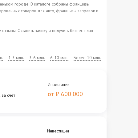
леньком городе. В каталоге собраны франшизы
зированных товаров для авто, франшизы заправок и
тзывы. Оставить заявку и получить бизнес-план
н.
1-3 млн.
3-6 млн.
6-10 млн.
Более 10 млн.
Инвестиции
от
600 000
₽
 за cчёт
Инвестиции