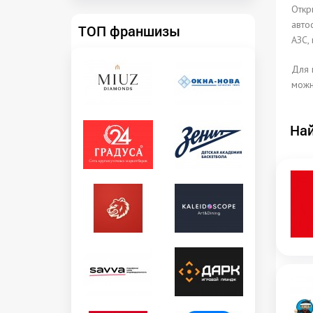
Откр
авто
ТОП франшизы
АЗС, 
Для 
можн
Най