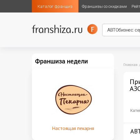
Каталог франшиз
Франшизы со скидками
Рей
Франшиза недели
Главная
При
АЗС
Кате
Настоящая пекарня
АВТ