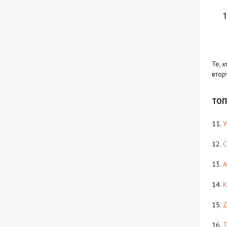
Те, 
втор
ТОП
11.
У
12.
13.
A
14.
К
15.
Д
16.
T