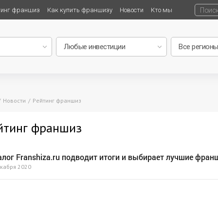
тинг франшиз
Как купить франшизу
Новости
Кто мы
Новости
Рейтинг франшиз
йтинг франшиз
алог Franshiza.ru подводит итоги и выбирает лучшие фран
кабря 2020