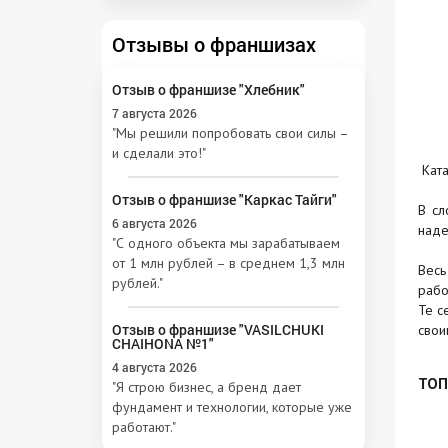
Отзывы о франшизах
Отзыв о франшизе "Хлебник"
7 августа 2026
"Мы решили попробовать свои силы –
и сделали это!"
Ката
Отзыв о франшизе "Каркас Тайги"
В сл
6 августа 2026
наде
"С одного объекта мы зарабатываем
от 1 млн рублей – в среднем 1,3 млн
Весь
рублей."
рабо
Те с
Отзыв о франшизе "VASILCHUKI
свои
CHAIHONA №1"
4 августа 2026
ТОП
"Я строю бизнес, а бренд дает
фундамент и технологии, которые уже
работают."