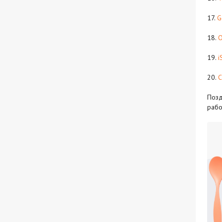
17.
G
18.
19.
i
20.
C
Позд
рабо