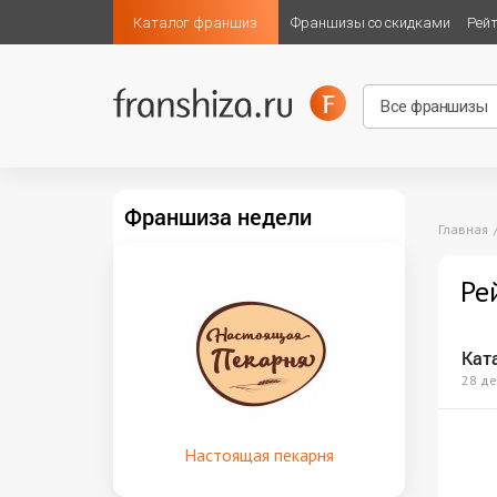
Каталог франшиз
Франшизы со скидками
Рей
Франшиза недели
Главная
Ре
Кат
28 де
Настоящая пекарня