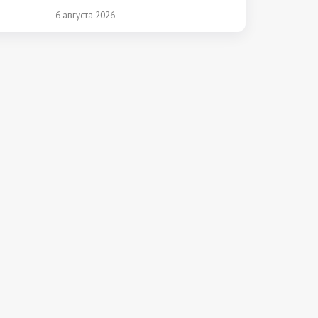
раншизу
6 августа 2026
от 40
щению и
ю и