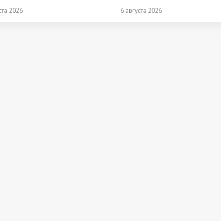
не опубликованы. Разбираем ф
ста 2026
6 августа 2026
"Братья Караваевы": инвестиции 
млн рублей, требования к поме
партнеру, поддержку, концепци
основные риски.