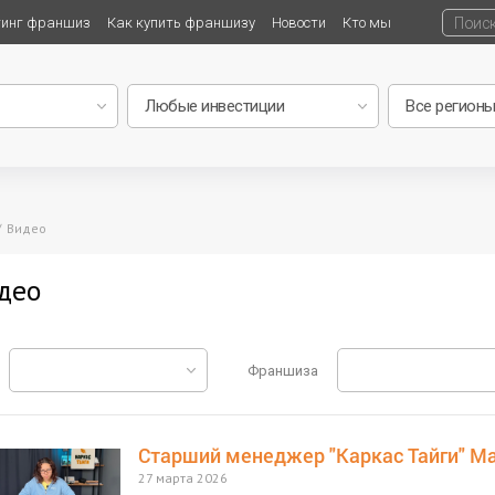
тинг франшиз
Как купить франшизу
Новости
Кто мы
Видео
део
Франшиза
Старший менеджер "Каркас Тайги" М
27 марта 2026