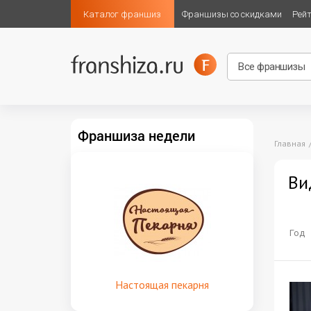
Каталог франшиз
Франшизы со скидками
Рей
Франшиза недели
Главная
Ви
Год
Настоящая пекарня