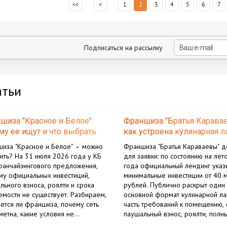
<<
<
1
2
3
4
5
6
7
Подписаться на рассылку
атьи
шиза "Красное и Белое":
Франшиза "Братья Каравае
му ее ищут и что выбрать
как устроена кулинарная л
то
иза "Красное и Белое" – можно
Франшиза "Братья Караваевы" д
пить? На 31 июля 2026 года у КБ
для заявки: по состоянию на лет
ранчайзингового предложения,
года официальный лендинг указ
му официальных инвестиций,
минимальные инвестиции от 40 
льного взноса, роялти и срока
рублей. Публично раскрыт один
емости не существует. Разбираем,
основной формат кулинарной ла
ется ли франшиза, почему сеть
часть требований к помещению,
метна, какие условия не
паушальный взнос, роялти, полн
куются.
состав инвестиций и расчет окуп