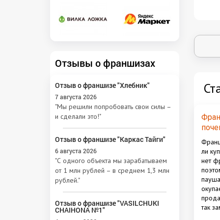
Отзывы о франшизах
Ст
Отзыв о франшизе "Хлебник"
7 августа 2026
"Мы решили попробовать свои силы –
и сделали это!"
Фран
поче
вмес
Отзыв о франшизе "Каркас Тайги"
Франш
6 августа 2026
ли ку
"С одного объекта мы зарабатываем
нет ф
поэто
от 1 млн рублей – в среднем 1,3 млн
пауша
рублей."
окупа
прода
Отзыв о франшизе "VASILCHUKI
так за
CHAIHONA №1"
публи