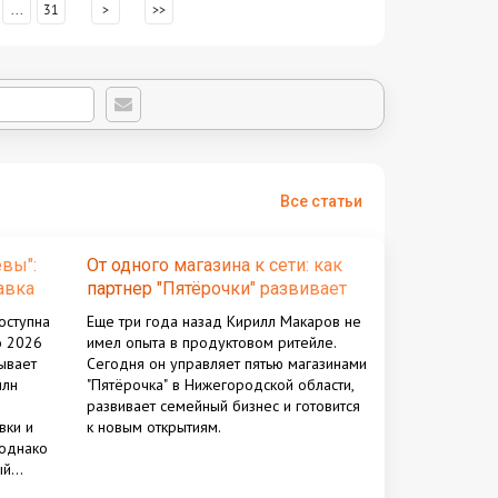
...
31
>
>>
Все статьи
вы":
От одного магазина к сети: как
авка
партнер "Пятёрочки" развивает
бизнес в Нижегородской
оступна
Еще три года назад Кирилл Макаров не
области
о 2026
имел опыта в продуктовом ритейле.
ывает
Сегодня он управляет пятью магазинами
млн
"Пятёрочка" в Нижегородской области,
развивает семейный бизнес и готовится
вки и
к новым открытиям.
 однако
ый
аемости