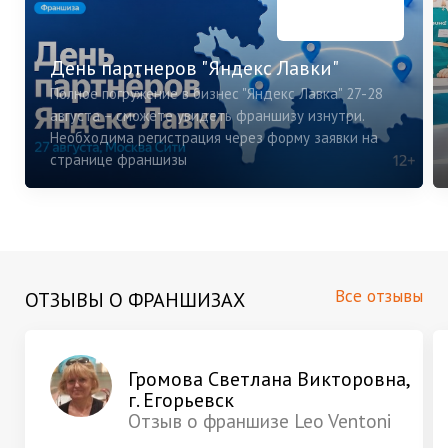
День партнеров "Яндекс Лавки"
Полное погружение в бизнес "Яндекс Лавка" 27-28
августа – сможете увидеть франшизу изнутри.
Необходима регистрация через форму заявки на
странице франшизы
Все отзывы
ОТЗЫВЫ О ФРАНШИЗАХ
Громова Светлана Викторовна,
г. Егорьевск
Отзыв о франшизе Leo Ventoni