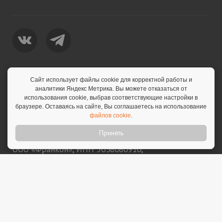
Сайт использует файлы cookie для корректной работы и
Политика конфиденциальности
аналитики Яндекс Метрика. Вы можете отказаться от
использования cookie, выбрав соответствующие настройки в
Согласие на обработку персональных данных
браузере. Оставаясь на сайте, Вы соглашаетесь на использование
Политика обработки персональных данных
файлов cookie
.
Принять
© 2026 Franshiza.ru • Франшиза.рф
ООО «Франкон», ИНН 5038080910,
sale@franshiza.ru. 18+
Информация, опубликованная на сайте, не является
публичной офертой и носит информационный
характер. Указанные на сайте финансовые