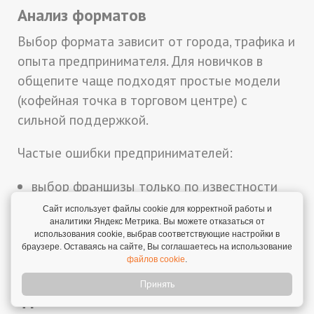
Анализ форматов
Выбор формата зависит от города, трафика и
опыта предпринимателя. Для новичков в
общепите чаще подходят простые модели
(кофейная точка в торговом центре) с
сильной поддержкой.
Частые ошибки предпринимателей:
выбор франшизы только по известности
бренда;
Сайт использует файлы cookie для корректной работы и
аналитики Яндекс Метрика. Вы можете отказаться от
игнорирование финансовой модели;
использования cookie, выбрав соответствующие настройки в
недооценка роли локации.
браузере. Оставаясь на сайте, Вы соглашаетесь на использование
файлов cookie
.
Как открыть кофейню по
Принять
франшизе