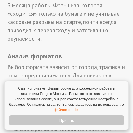
3 месяца работы. Франшиза, которая
«сходится» только на бумаге и не учитывает
кассовые разрывы на старте, почти всегда
приводит к перерасходу и затягиванию
окупаемости.
Анализ форматов
Выбор формата зависит от города, трафика и
опыта предпринимателя. Для новичков в
общепите чаще подходят простые модели
Сайт использует файлы cookie для корректной работы и
(кофейная точка в торговом центре) с
аналитики Яндекс Метрика. Вы можете отказаться от
сильной поддержкой.
использования cookie, выбрав соответствующие настройки в
браузере. Оставаясь на сайте, Вы соглашаетесь на использование
файлов cookie
.
Частые ошибки предпринимателей:
Принять
выбор франшизы только по известности